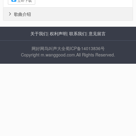
立即下载
歌曲介绍

关于我们
|
权利声明
|
联系我们
|
意见留言
网好网鸟叫声大全蜀ICP备14013836号
Copyright m.wanggood.com.All Rights Reserved.