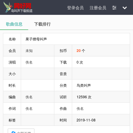
登录会员
注册会员
歌曲信息
下载排行
名称
果子狸母叫声
会员
未知
扣币
20
个
演唱
佚名
下载
0 次
大小
音质
时长
分类
鸟类叫声
编曲
佚名
试听
12596 次
作词
佚名
作曲
佚名
标签
时间
2019-11-08