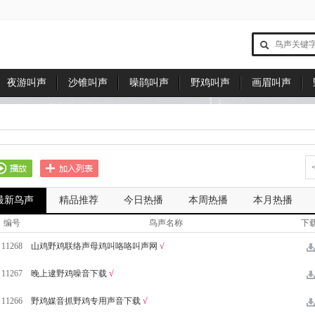
夜游叫声
沙锥叫声
噪鹃叫声
野鸡叫声
画眉叫声
最新鸟声
精品推荐
今日热播
本周热播
本月热播
编号
鸟声名称
下
11268
山鸡野鸡联络声母鸡叫咯咯叫声网
√
11267
晚上逮野鸡噪音下载
√
11266
野鸡媒音抓野鸡专用声音下载
√