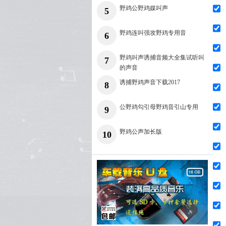
野鸡公野鸡媒叫声
5
野鸡连叫强攻野鸡专用音
6
野鸡叫声诱捕音频大全集试听叫
7
的声音
诱捕野鸡声音下载2017
8
公野鸡勾引母野鸡音引山专用
9
野鸡公声加长版
10