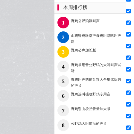
本周排行榜
野鸡公野鸡媒叫声
1
山鸡野鸡联络声母鸡叫咯咯叫声
2
网
野鸡公声加长版
3
野鸡常用音公野鸡的大叫叫声试
4
听
野鸡叫声诱捕音频大全集试听叫
5
的声音
野鸡连叫强攻野鸡专用音
6
野鸡引山极品音量加大版
7
公野鸡大叫前后的声音
8