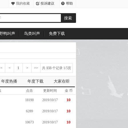
我的收藏
投诉建议
帮助
中心
野鸭叫声
鸟类叫声
免费下载
<<
<
1
>
>>
共
133
个记录 1/5页
2
年度热播
年度下载
大家在听
3
载
点击
更新时间
金 币
4
18190
2019/10/17
10
5
6289
2019/10/17
10
10673
2019/10/17
10