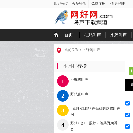
欢迎光临，
会员登录
免费注册
快捷登陆
首页
毛鸡叫声
水鸡叫声
当前位置： >
野鸡叫声
本月排行榜
小野鸡叫声
1
野鸡崽叫声
2
山鸡野鸡联络声母鸡叫咯咯叫声
3
网
野鸡 6合1（黑脖）绝杀野鸡诱
4
音