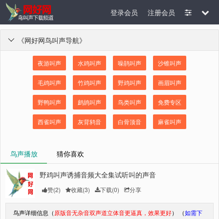
登录会员
注册会员
《网好网鸟叫声导航》

夜游叫声
水鸡叫声
噪鹃叫声
沙锥叫声
毛鸡叫声
竹鸡叫声
野鸡叫声
画眉叫声
野鸭叫声
鹧鸪叫声
鸟类叫声
免费专区
西雀叫声
灰背鸫音
白骨顶音
麻雀叫声
鸟声播放
猜你喜欢
野鸡叫声诱捕音频大全集试听叫的声音
赞(
2
)
收藏(
3
)
下载(0)
分享
鸟声详细信息（
原版音无杂音双声道立体音更逼真，效果更好
） （
如需下