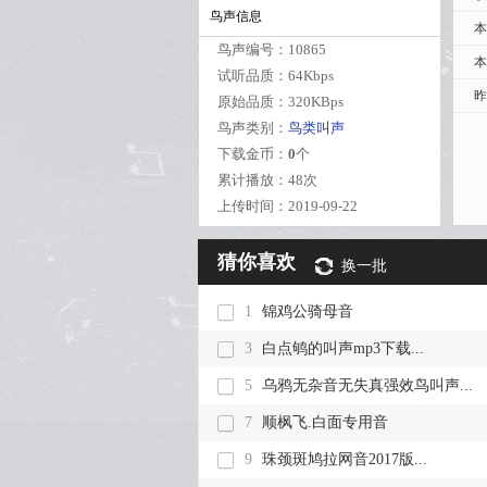
鸟声信息
本
鸟声编号：
10865
本
试听品质：
64Kbps
昨
原始品质：
320KBps
鸟声类别：
鸟类叫声
下载金币：
0
个
累计播放：
48次
上传时间：
2019-09-22
猜你喜欢
换一批
1
锦鸡公骑母音
3
白点鸲的叫声mp3下载...
5
乌鸦无杂音无失真强效鸟叫声...
7
顺枫飞.白面专用音
9
珠颈斑鸠拉网音2017版...