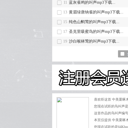
11
蓝灰雀鹀的叫声mp3下载...
13
黄眉绿唐纳雀的叫声mp3下载...
15
纯色山鹪莺的叫声mp3下载...
17
圣克里吸蜜鸟的叫声mp3下载...
19
沙白喉林莺的叫声mp3下载...
喜欢听这首 中美栗啄
您现在试听的鸟叫声是经
这首作品的鸟叫声编
本页仅提供 中美栗啄木
您现在试听的是64Kbp