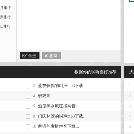
月排行
周排行
日排行
根据你的试听喜好推荐
大
2
蓝灰蚁鹩的叫声mp3下载...
1
4
鹌鹑叫
2
6
酒鬼黑水疯狂撞网音...
3
8
门氏林莺的叫声mp3下载...
4
10
豹猫的发情声音下载...
5