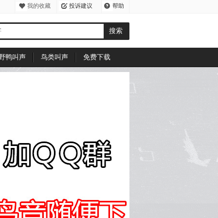
我的收藏
投诉建议
帮助
中心
野鸭叫声
鸟类叫声
免费下载