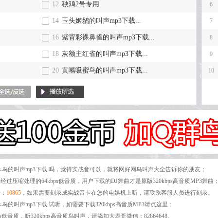
12
秧鸡2号专用
6
14
玉头姬鹟的叫声mp3下载...
7
16
紫背彩裸鼻雀的叫声mp3下载...
8
18
灰额主红雀的叫声mp3下载...
9
20
黄嘴吸蜜鸟的叫声mp3下载...
10
木鸟的叫声mp3下载 吗，觉得实战音可以，就将网好网鸟叫声大全告诉你的朋友；
过压缩处理的64kbps低音质，用户下载的DJ舞曲才是原版320kbps高音质MP3舞曲
号：
10865
，如果需要刻录成实战音卡在您的电媒机上听，请联系客服人员进行刻录。
鸟的叫声mp3下载 试听，如需要下载320kbps高音质MP3请点这里；
s低音质，听320kbps高音质鸟叫声，请添加大表哥微信：82864648。