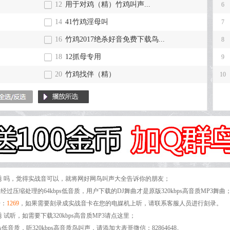
12
用于对鸡（精）竹鸡叫声...
6
14
41竹鸡淫母叫
7
16
竹鸡2017绝杀好音免费下载鸟...
8
18
12抓母专用
9
20
竹鸡找伴（精）
10
诱 吗，觉得实战音可以，就将网好网鸟叫声大全告诉你的朋友；
过压缩处理的64kbps低音质，用户下载的DJ舞曲才是原版320kbps高音质MP3舞曲
号：
1269
，如果需要刻录成实战音卡在您的电媒机上听，请联系客服人员进行刻录。
 试听，如需要下载320kbps高音质MP3请点这里；
s低音质，听320kbps高音质鸟叫声，请添加大表哥微信：82864648。