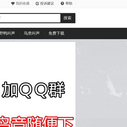
我的收藏
投诉建议
帮助
中心
野鸭叫声
鸟类叫声
免费下载