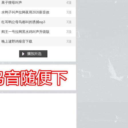
果子狸母叫声
4顶
水鸭子叫声拉网夜用2020新音效
3顶
红耳鹎公母鸟都叫的诱捕mp3
3顶
阎王一号拉网黑水鸡叫声升级版
3顶
晚上逮野鸡噪音下载
3顶
；