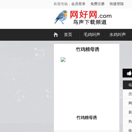
欢迎光临，
会员登录
免费注册
快捷登陆
首页
毛鸡叫声
水鸡叫声
竹鸡精母诱
临
历
网
新
竹鸡精母诱
热
收