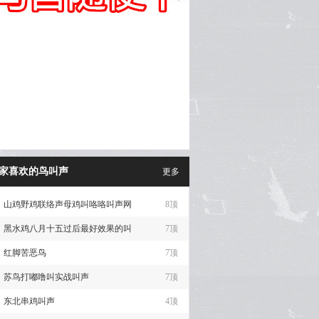
家喜欢的鸟叫声
更多
山鸡野鸡联络声母鸡叫咯咯叫声网
8顶
黑水鸡八月十五过后最好效果的叫
7顶
声
红脚苦恶鸟
7顶
苏鸟打嘟噜叫实战叫声
7顶
东北串鸡叫声
4顶