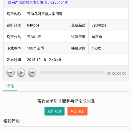
载鸟声请添加大表哥微信：82864648
）
鸟声名称
夜游鸟叫声猎人常用音
试听品质
64Kbps
原版品质
320Kbps
鸟声分类
夜游叫声
试听声道
单声道
下载鸟声
100个金币
播放次数
463次
发布时间
2018-10-18 12:43:49
00:00
/
00:00
评论
需要登录后才能参与评论或回复
立即登录
马上注册
精彩评论