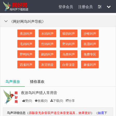
登录会员
注册会员
《网好网鸟叫声导航》

夜游叫声
水鸡叫声
噪鹃叫声
沙锥叫声
毛鸡叫声
竹鸡叫声
野鸡叫声
画眉叫声
野鸭叫声
鹧鸪叫声
鸟类叫声
免费专区
西雀叫声
灰背鸫音
白骨顶音
麻雀叫声
鸟声播放
猜你喜欢
夜游鸟叫声猎人常用音
赞(
0
)
收藏(
0
)
下载(0)
分享
鸟声详细信息（
原版音无杂音双声道立体音更逼真，效果更好
） （
如需下