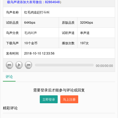
载鸟声请添加大表哥微信：82864648
）
鸟声名称
红毛鸡追赶打斗叫
试听品质
64Kbps
原版品质
320Kbps
鸟声分类
毛鸡叫声
试听声道
单声道
下载鸟声
10个金币
播放次数
197次
发布时间
2018-10-10 12:33:56
00:00
/
00:00
评论
需要登录后才能参与评论或回复
立即登录
马上注册
精彩评论