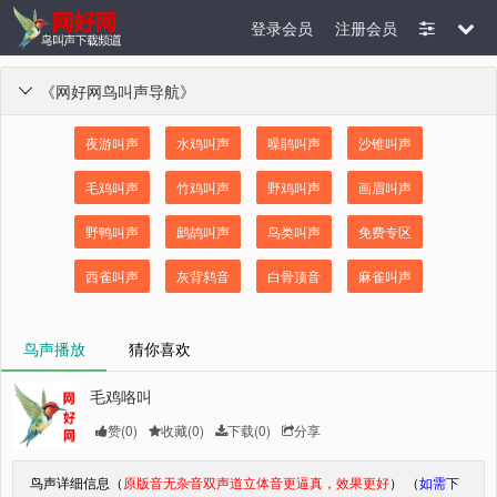
登录会员
注册会员
《网好网鸟叫声导航》

夜游叫声
水鸡叫声
噪鹃叫声
沙锥叫声
毛鸡叫声
竹鸡叫声
野鸡叫声
画眉叫声
野鸭叫声
鹧鸪叫声
鸟类叫声
免费专区
西雀叫声
灰背鸫音
白骨顶音
麻雀叫声
鸟声播放
猜你喜欢
毛鸡咯叫
赞(
0
)
收藏(
0
)
下载(0)
分享
鸟声详细信息（
原版音无杂音双声道立体音更逼真，效果更好
） （
如需下