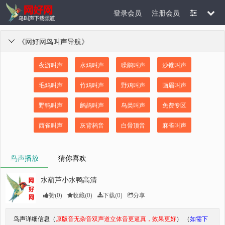
登录会员
注册会员
《网好网鸟叫声导航》

夜游叫声
水鸡叫声
噪鹃叫声
沙锥叫声
毛鸡叫声
竹鸡叫声
野鸡叫声
画眉叫声
野鸭叫声
鹧鸪叫声
鸟类叫声
免费专区
西雀叫声
灰背鸫音
白骨顶音
麻雀叫声
鸟声播放
猜你喜欢
水葫芦小水鸭高清
赞(
0
)
收藏(
0
)
下载(0)
分享
鸟声详细信息（
原版音无杂音双声道立体音更逼真，效果更好
） （
如需下