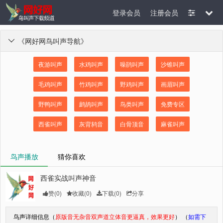
登录会员
注册会员
《网好网鸟叫声导航》

夜游叫声
水鸡叫声
噪鹃叫声
沙锥叫声
毛鸡叫声
竹鸡叫声
野鸡叫声
画眉叫声
野鸭叫声
鹧鸪叫声
鸟类叫声
免费专区
西雀叫声
灰背鸫音
白骨顶音
麻雀叫声
鸟声播放
猜你喜欢
西雀实战叫声神音
赞(
0
)
收藏(
0
)
下载(0)
分享
鸟声详细信息（
原版音无杂音双声道立体音更逼真，效果更好
） （
如需下