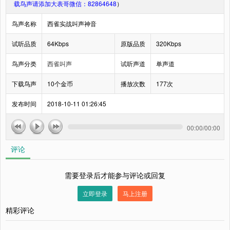
载鸟声请添加大表哥微信：82864648
）
鸟声名称
西雀实战叫声神音
试听品质
64Kbps
原版品质
320Kbps
鸟声分类
西雀叫声
试听声道
单声道
下载鸟声
10个金币
播放次数
177次
发布时间
2018-10-11 01:26:45
00:00
/
00:00
评论
需要登录后才能参与评论或回复
立即登录
马上注册
精彩评论