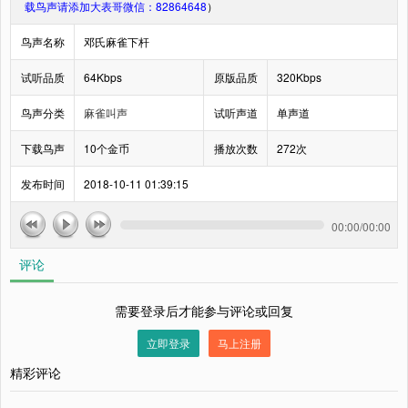
载鸟声请添加大表哥微信：82864648
）
鸟声名称
邓氏麻雀下杆
试听品质
64Kbps
原版品质
320Kbps
鸟声分类
麻雀叫声
试听声道
单声道
下载鸟声
10个金币
播放次数
272次
发布时间
2018-10-11 01:39:15
00:00
/
00:00
评论
需要登录后才能参与评论或回复
立即登录
马上注册
精彩评论