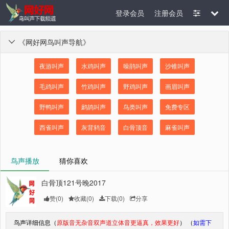
登录会员
注册会员
《网好网鸟叫声导航》

夜游叫声
水鸡叫声
噪鹃叫声
沙锥叫声
毛鸡叫声
竹鸡叫声
野鸡叫声
画眉叫声
野鸭叫声
鹧鸪叫声
鸟类叫声
免费专区
西雀叫声
灰背鸫音
白骨顶音
麻雀叫声
鸟声播放
猜你喜欢
白骨顶121号晚2017
赞(
0
)
收藏(
0
)
下载(0)
分享
鸟声详细信息（
原版音无杂音双声道立体音更逼真，效果更好
） （
如需下