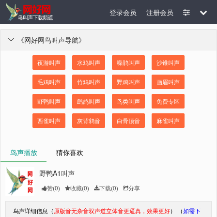
登录会员
注册会员
《网好网鸟叫声导航》

夜游叫声
水鸡叫声
噪鹃叫声
沙锥叫声
毛鸡叫声
竹鸡叫声
野鸡叫声
画眉叫声
野鸭叫声
鹧鸪叫声
鸟类叫声
免费专区
西雀叫声
灰背鸫音
白骨顶音
麻雀叫声
鸟声播放
猜你喜欢
野鸭A1叫声
赞(
0
)
收藏(
0
)
下载(0)
分享
鸟声详细信息（
原版音无杂音双声道立体音更逼真，效果更好
） （
如需下