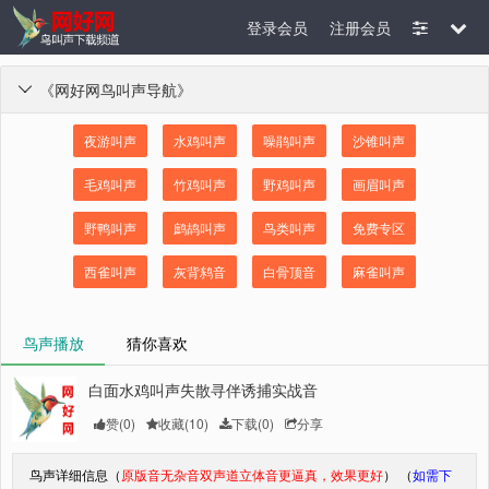
登录会员
注册会员
《网好网鸟叫声导航》

夜游叫声
水鸡叫声
噪鹃叫声
沙锥叫声
毛鸡叫声
竹鸡叫声
野鸡叫声
画眉叫声
野鸭叫声
鹧鸪叫声
鸟类叫声
免费专区
西雀叫声
灰背鸫音
白骨顶音
麻雀叫声
鸟声播放
猜你喜欢
白面水鸡叫声失散寻伴诱捕实战音
赞(
0
)
收藏(
10
)
下载(0)
分享
鸟声详细信息（
原版音无杂音双声道立体音更逼真，效果更好
） （
如需下