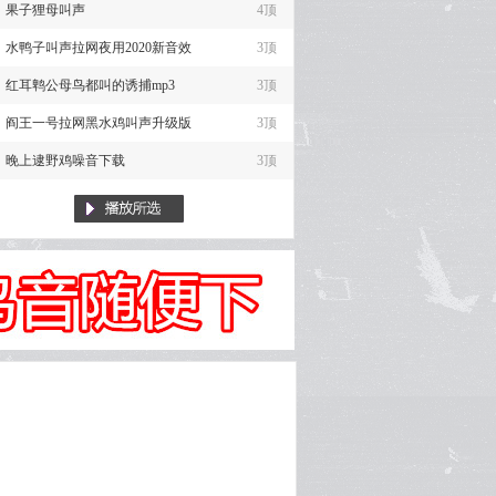
果子狸母叫声
4顶
水鸭子叫声拉网夜用2020新音效
3顶
红耳鹎公母鸟都叫的诱捕mp3
3顶
阎王一号拉网黑水鸡叫声升级版
3顶
晚上逮野鸡噪音下载
3顶
；