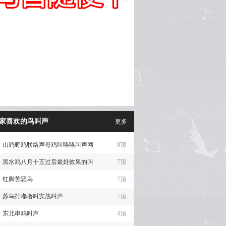
家喜欢的鸟叫声
更多
山鸡野鸡联络声母鸡叫咯咯叫声网
8顶
黑水鸡八月十五过后最好效果的叫
7顶
声
红脚苦恶鸟
7顶
苏鸟打嘟噜叫实战叫声
7顶
东北串鸡叫声
4顶