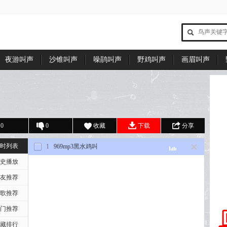
夜游叫声
沙锥叫声
噪鹃叫声
野鸡叫声
画眉叫声
0
0
收藏
下载
分享
时列表
1
969mp3黑水鸡叫
史播放
友推荐
歌推荐
门推荐
藏排行