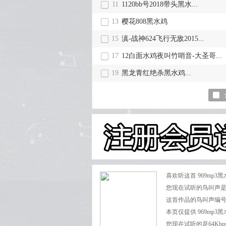
11
1120bb号2018带头黑水...
13
樱花808黑水鸡
15
滇-战神624飞行无敌2015...
17
12白面水鸡夜叫竹哨音-大圣哥...
19
黑龙青红绝杀黑水鸡...
喜欢听这首 969m
您现在试听的鸟叫声是经
这首作品的鸟叫声编
本页仅提供 969mp3
您现在试听的是64Kbp