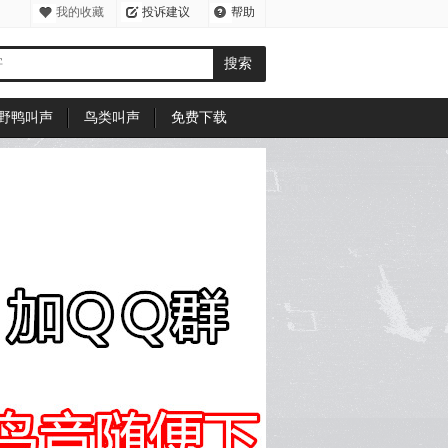
我的收藏
投诉建议
帮助
中心
野鸭叫声
鸟类叫声
免费下载