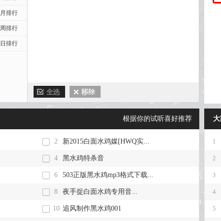
月排行
周排行
日排行
根据你的试听喜好推荐
大
2
新2015白面水鸡媒[HWQ实...
1
4
黑水鸡特杀音
2
6
503正版黑水鸡mp3格式下载...
3
8
夜手捉白面水鸡专用音...
4
10
追风制作黑水鸡001
5