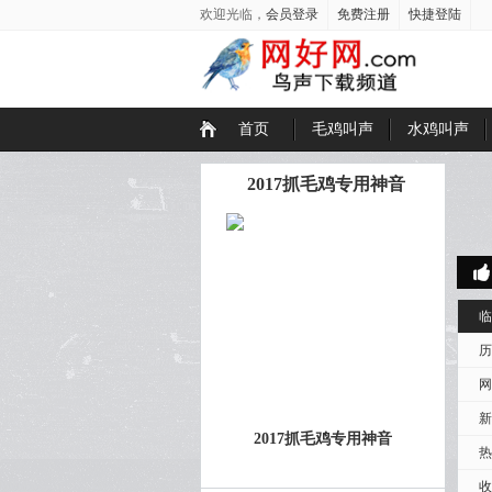
欢迎光临，
会员登录
免费注册
快捷登陆
首页
毛鸡叫声
水鸡叫声
2017抓毛鸡专用神音
临
历
网
新
2017抓毛鸡专用神音
热
收