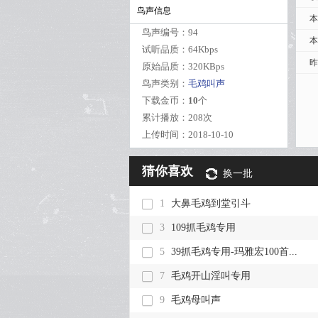
鸟声信息
本
鸟声编号：
94
本
试听品质：
64Kbps
昨
原始品质：
320KBps
鸟声类别：
毛鸡叫声
下载金币：
10
个
累计播放：
208次
上传时间：
2018-10-10
猜你喜欢
换一批
1
大鼻毛鸡到堂引斗
3
109抓毛鸡专用
5
39抓毛鸡专用-玛雅宏100首...
7
毛鸡开山淫叫专用
9
毛鸡母叫声