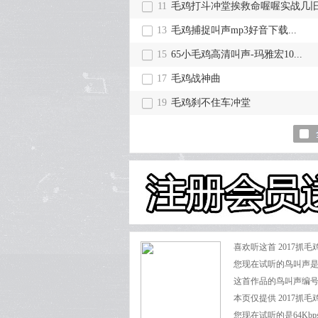
11
毛鸡打斗冲堂挨救命喔喔实战几旧.
13
毛鸡捕捉叫声mp3好音下载...
15
65小毛鸡高清叫声-玛雅宏10...
17
毛鸡战神曲
19
毛鸡刹不住车冲堂
喜欢听这首 2017
您现在试听的鸟叫声是经
这首作品的鸟叫声编
本页仅提供 2017抓毛
您现在试听的是64Kbp