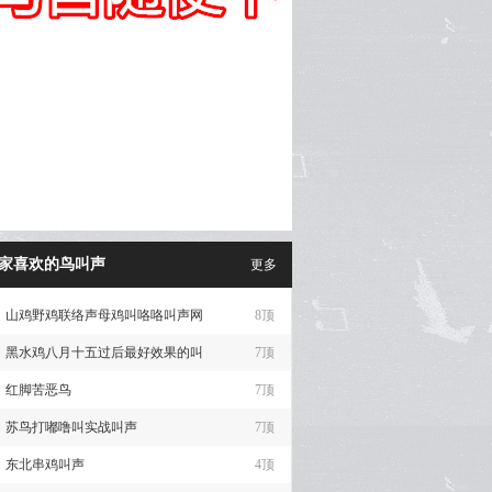
家喜欢的鸟叫声
更多
山鸡野鸡联络声母鸡叫咯咯叫声网
8顶
黑水鸡八月十五过后最好效果的叫
7顶
声
红脚苦恶鸟
7顶
苏鸟打嘟噜叫实战叫声
7顶
东北串鸡叫声
4顶