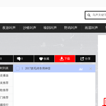
夜游叫声
沙锥叫声
噪鹃叫声
野鸡叫声
画眉叫声
0
0
收藏
下载
分享
时列表
1
2017抓毛鸡专用神音
史播放
友推荐
歌推荐
门推荐
藏排行