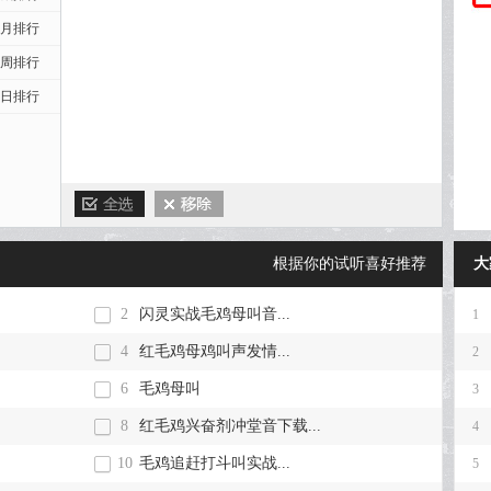
月排行
周排行
日排行
根据你的试听喜好推荐
大
2
闪灵实战毛鸡母叫音...
1
4
红毛鸡母鸡叫声发情...
2
6
毛鸡母叫
3
8
红毛鸡兴奋剂冲堂音下载...
4
10
毛鸡追赶打斗叫实战...
5