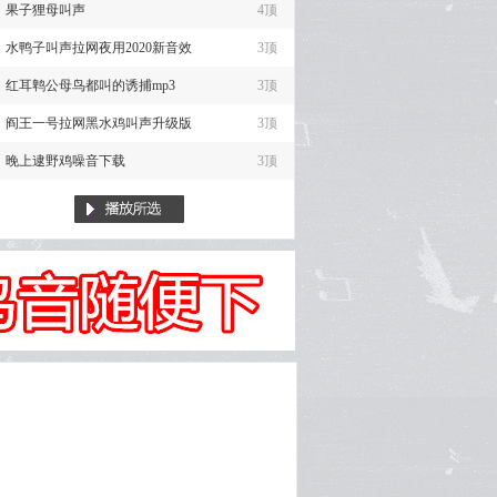
果子狸母叫声
4顶
水鸭子叫声拉网夜用2020新音效
3顶
红耳鹎公母鸟都叫的诱捕mp3
3顶
阎王一号拉网黑水鸡叫声升级版
3顶
晚上逮野鸡噪音下载
3顶
；