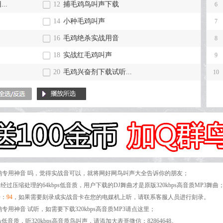
..
12
捕毛鸡鸟叫声下载
6
14
小种毛鸡叫声
7
16
毛鸡绝杀实战用音
8
18
实战红毛鸡叫声
9
20
毛鸡兴奋剂下载试听...
10
抓毛鸡专用神音 吗，觉得实战音可以，就将网好网鸟叫声大全告诉你的朋友；
过压缩处理的64kbps低音质，用户下载的DJ舞曲才是原版320kbps高音质MP3舞曲
号：
94
，如果需要刻录成实战音卡在您的电媒机上听，请联系客服人员进行刻录。
鸡专用神音 试听，如需要下载320kbps高音质MP3请点这里；
s低音质，听320kbps高音质鸟叫声，请添加大表哥微信：82864648。