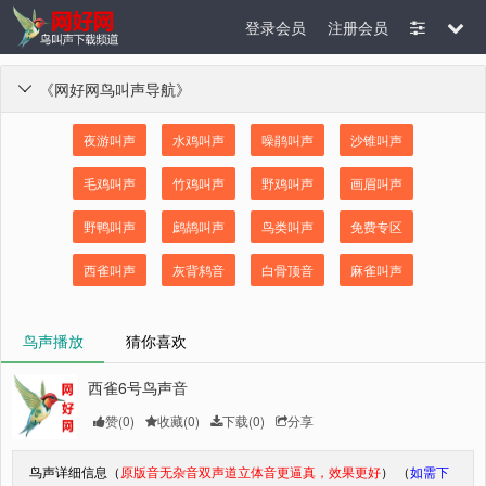
登录会员
注册会员
《网好网鸟叫声导航》

夜游叫声
水鸡叫声
噪鹃叫声
沙锥叫声
毛鸡叫声
竹鸡叫声
野鸡叫声
画眉叫声
野鸭叫声
鹧鸪叫声
鸟类叫声
免费专区
西雀叫声
灰背鸫音
白骨顶音
麻雀叫声
鸟声播放
猜你喜欢
西雀6号鸟声音
赞(
0
)
收藏(
0
)
下载(0)
分享
鸟声详细信息（
原版音无杂音双声道立体音更逼真，效果更好
） （
如需下