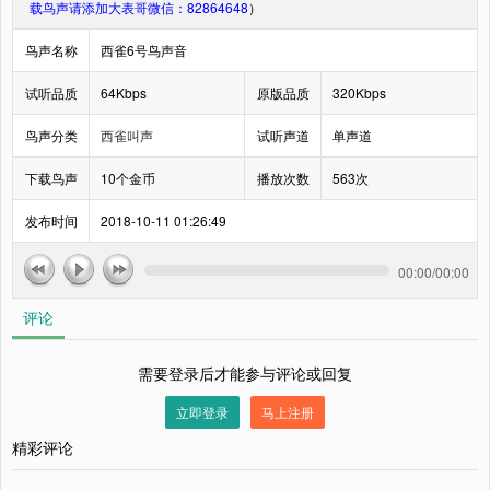
载鸟声请添加大表哥微信：82864648
）
鸟声名称
西雀6号鸟声音
试听品质
64Kbps
原版品质
320Kbps
鸟声分类
西雀叫声
试听声道
单声道
下载鸟声
10个金币
播放次数
563次
发布时间
2018-10-11 01:26:49
00:00
/
00:00
评论
需要登录后才能参与评论或回复
立即登录
马上注册
精彩评论